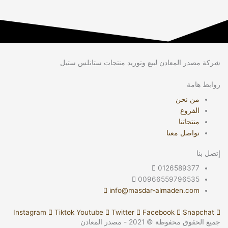
شركة مصدر المعادن لبيع وتوريد منتجات ستانلس ستيل
روابط هامة
من نحن
الفروع
منتجاتنا
تواصل معنا
إتصل بنا
0126589377
00966559796535
info@masdar-almaden.com
Instagram
Tiktok
Youtube
Twitter
Facebook
Snapchat
جميع الحقوق محفوظة © 2021 - مصدر المعادن