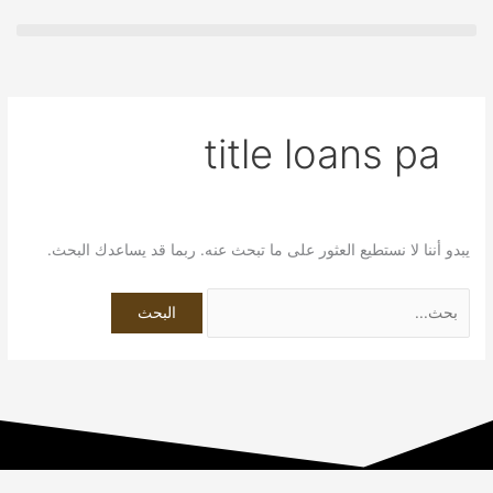
خطي
البحث
لى
عن:
لمحتوى
title loans pa
يبدو أننا لا نستطيع العثور على ما تبحث عنه. ربما قد يساعدك البحث.