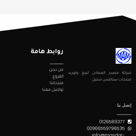
روابط هامة
من نحن
شركة مصدر المعادن لبيع وتوريد
الفروع
منتجات ستانلس ستيل
منتجاتنا
تواصل معنا
إتصل بنا
0126589377
00966559796535
info@masdar-