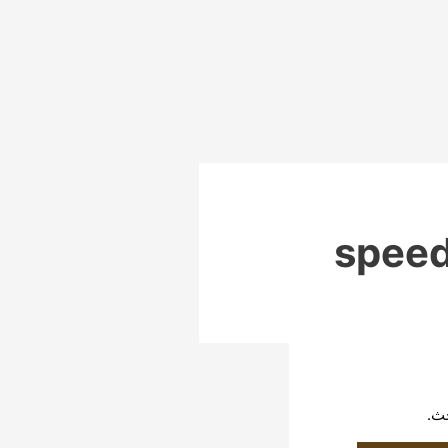
speed
حث.