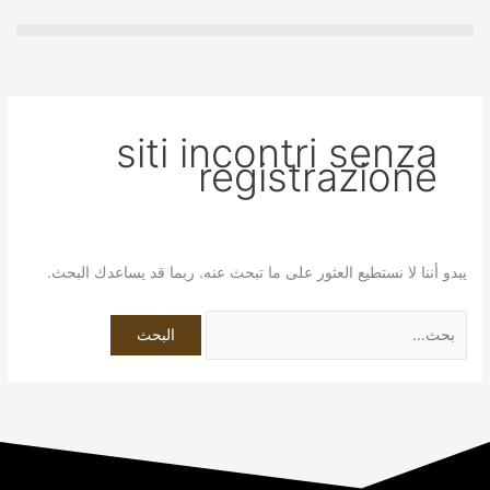
خطي
البحث
لى
عن:
لمحتوى
siti incontri senza
registrazione
يبدو أننا لا نستطيع العثور على ما تبحث عنه. ربما قد يساعدك البحث.