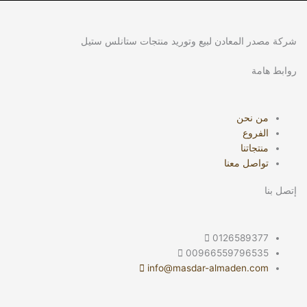
شركة مصدر المعادن لبيع وتوريد منتجات ستانلس ستيل
روابط هامة
من نحن
الفروع
منتجاتنا
تواصل معنا
إتصل بنا
0126589377
00966559796535
info@masdar-almaden.com