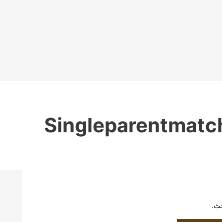
Singleparentmatc
حث.