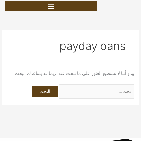
خطي
البحث
لى
عن:
لمحتوى
paydayloans
يبدو أننا لا نستطيع العثور على ما تبحث عنه. ربما قد يساعدك البحث.