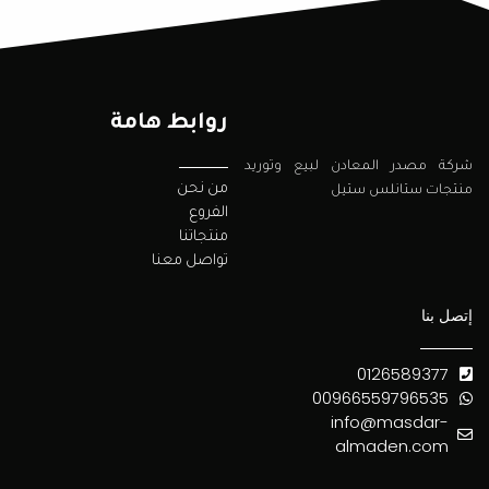
روابط هامة
شركة مصدر المعادن لبيع وتوريد
من نحن
منتجات ستانلس ستيل
الفروع
منتجاتنا
تواصل معنا
إتصل بنا
0126589377
00966559796535
info@masdar-
almaden.com
Y
S
T
F
T
I
o
n
a
i
w
n