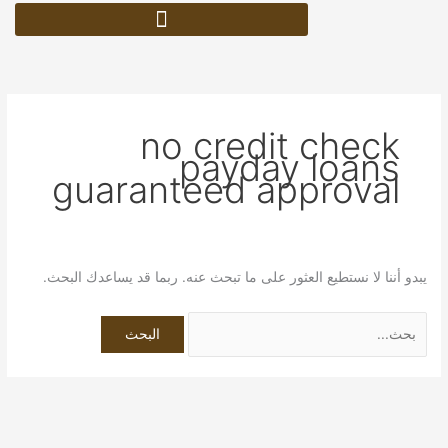
خطي
البحث
لى
عن:
لمحتوى
no credit check
payday loans
guaranteed approval
يبدو أننا لا نستطيع العثور على ما تبحث عنه. ربما قد يساعدك البحث.