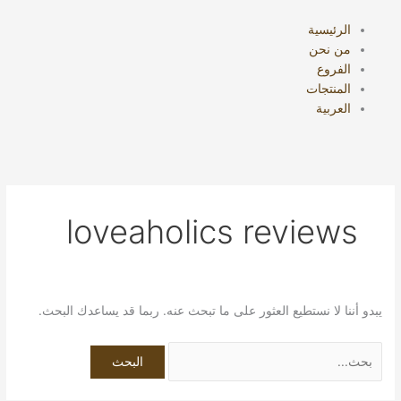
خطي
البحث
لى
عن:
الرئيسية
لمحتوى
من نحن
الفروع
المنتجات
العربية
loveaholics reviews
يبدو أننا لا نستطيع العثور على ما تبحث عنه. ربما قد يساعدك البحث.