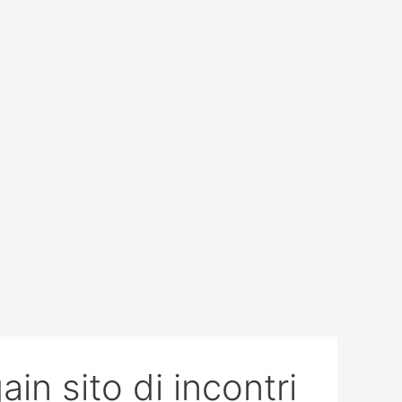
خطي
البحث
لى
عن:
لمحتوى
ain sito di incontri