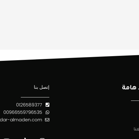
إتصل بنا
 هامة
0126589377
00966559796535
dar-almaden.com
Y
T
I
نا
o
i
n
u
k
s