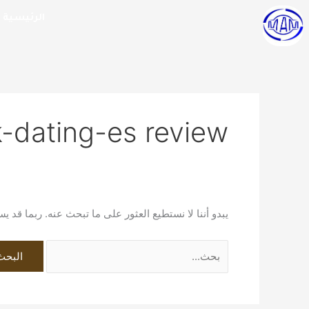
خطي
البحث
الرئيسية
لى
عن:
لمحتوى
k-dating-es review
يبدو أننا لا نستطيع العثور على ما تبحث عنه. ربما قد 