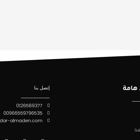
إتصل بنا
 هامة
0126589377
00966559796535
dar-almaden.com
Y
T
I
نا
o
i
n
u
k
s