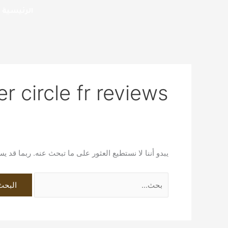
خطي
البحث
الرئيسية
لى
عن:
لمحتوى
er circle fr reviews
يبدو أننا لا نستطيع العثور على ما تبحث عنه. ربما قد 