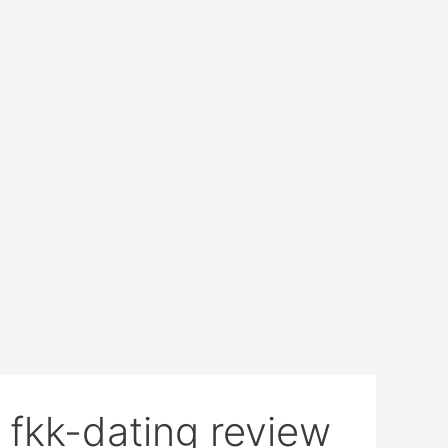
خطي
البحث
لى
عن:
لمحتوى
fkk-dating review