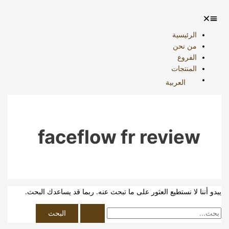
طي
بحث
:
حتوى
الرئيسية
من نحن
الفروع
المنتجات
العربية
faceflow fr review
دو أننا لا نستطيع العثور على ما تبحث عنه. ربما قد يساعدك البحث.