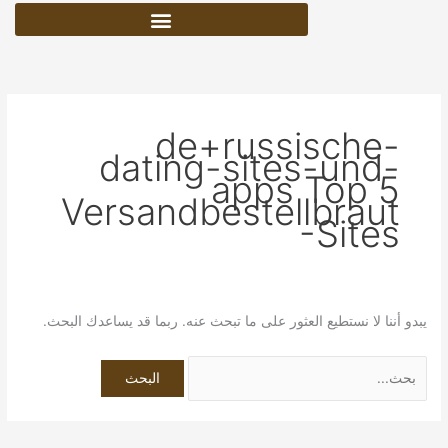
خطي
البحث
لى
عن:
لمحتوى
de+russische-
dating-sites-und-
apps Top 5
Versandbestellbraut
-Sites
يبدو أننا لا نستطيع العثور على ما تبحث عنه. ربما قد يساعدك البحث.