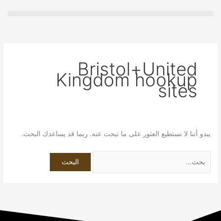
خطي
البحث
لى
عن:
لمحتوى
Bristol+United
Kingdom hookup
sites
يبدو أننا لا نستطيع العثور على ما تبحث عنه. ربما قد يساعدك البحث.