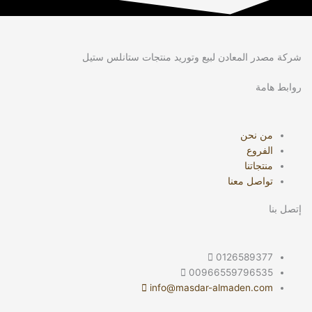
شركة مصدر المعادن لبيع وتوريد منتجات ستانلس ستيل
روابط هامة
من نحن
الفروع
منتجاتنا
تواصل معنا
إتصل بنا
0126589377
00966559796535
info@masdar-almaden.com