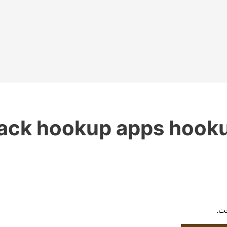
ack hookup apps hooku
حث.