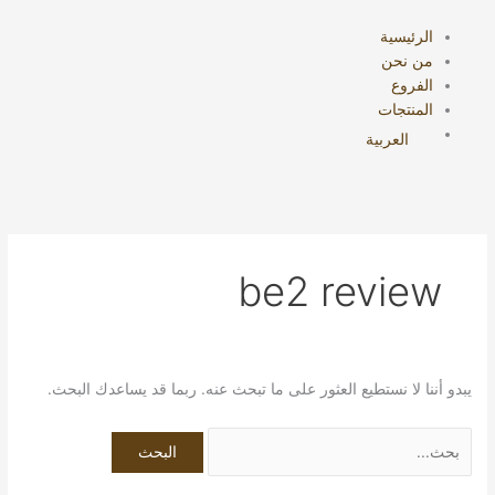
خطي
البحث
لى
عن:
الرئيسية
لمحتوى
من نحن
الفروع
المنتجات
العربية
be2 review
يبدو أننا لا نستطيع العثور على ما تبحث عنه. ربما قد يساعدك البحث.