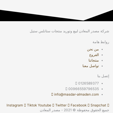
شركة مصدر المعادن لبيع وتوريد منتجات ستانلس ستيل
روابط هامة
من نحن
الفروع
منتجاتنا
تواصل معنا
إتصل بنا
0126589377
00966559796535
info@masdar-almaden.com
Instagram
Tiktok
Youtube
Twitter
Facebook
Snapchat
جميع الحقوق محفوظة © 2021 - مصدر المعادن