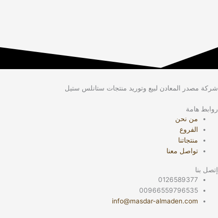
شركة مصدر المعادن لبيع وتوريد منتجات ستانلس ستيل
روابط هامة
من نحن
الفروع
منتجاتنا
تواصل معنا
إتصل بنا
0126589377
00966559796535
info@masdar-almaden.com