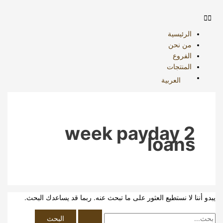
طي
بحث
:
حتوى
الرئيسية
من نحن
الفروع
المنتجات
العربية
2 week payday
loans
دو أننا لا نستطيع العثور على ما تبحث عنه. ربما قد يساعدك البحث.